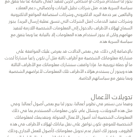
يجوز لنا استخدام شركات أو أشخاص آخرين لتنفيذ أعمال بالنيابة عنا بما يتفق مع
سياسة السرية هذه، مثل شركات تحليل البيانات وأخصائيي دعم العملاء
والبائعين عبر خدمة البريد الالكتروني وشركات استضافة المواقع الالكترونية
وشركات تنفيذ الخدمات (مثل الشركات التي تنسق عملية إرسال البريد). يجوز
السماح لهؤلاء الأطراف بالدخول إلى المعلومات الشخصية اللازمة لتنفيذ
مهامهم ولكن لا يجوز استخدام هذه المعلومات إلا بالنيابة عنا وبما يتفق مع
سياسة السرية هذه.
بالإضافة إلى ذلك، في بعض الحالات قد يعرض عليك الموافقة على
مشاركة معلوماتك الشخصية مع أطراف ثالثة مثل أن تكون راعياً مشاركاً لحدث
ما أو حملة ترويجية ما. فإذا وافقت سنشارك معلوماتك مع الأطراف الثالثة
هذه ويجوز أن يستخدم هؤلاء الأطراف تلك المعلومات لأغراضهم الشخصية
وبما يتفق مع سياساتهم الخاصة.
تحويلات الأعمال
وفيما نحن نستمر في تطوير أعمالنا، يجوز لنا بيع بعض أصول أعمالنا. وفي
مثل هذه التحويلات، وبشكل عام، تكون معلومات المستخدم بما في ذلك
المعلومات الشخصية أحد أصول الأعمال المحولة. وبتقديمك لمعلوماتك
الشخصية للموقع، تكون توافق على نقل بياناتك لهؤلاء الأطراف في هذه
الظروف. ويجوز لك اختيار عدم تحويل معلوماتك كأصول للعمل التجاري وذلك