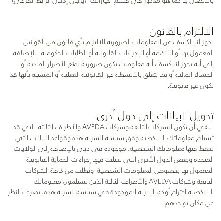
بالاتصال بنا كما هو مذكور في قسم "خياراتك" (يرجى إدخال الرابط الفرعي).
الالتزام بالقانون
يجوز لنا الكشف عن المعلومات الضرورية للالتزام بأي قانون من القوانين
المعمول بها أو الأنظمة أو الإجراءات القانونية أو الطلبات الحكومية. بالإضافة
إلى أنه يجوز لنا كشف أية معلومات تكون ضرورية لمنع الأضرار المادية أو
الخسائر المالية أو بما يتعلق بالأنشطة غير القانونية الفعلية أو المشتبه بأنها قد
تكون غير قانونية.
تحويل البيانات إلى دول أخرى
ينبغي أن تكون الشركات التابعة وشركات AVEDA والأطراف الثالثة، التي قد
تستلم معلوماتك الشخصية وفق سياسة السرية هذه وقواعد البيانات التي
تحفظ فيها معلوماتك الشخصية، موجودة في دبي بالإضافة إلى الولايات
المتحدة وبعض الدول الأخرى التي تختلف فيها إجراءات الحماية القانونية
المعمول بها بخصوص المعلومات الشخصية. ونطلب من كافة الشركات
التابعة وشركات AVEDA والأطراف الثالثة الذين يستلمون معلوماتك
الشخصية احترام أوجه السرية الموجودة في سياسة السرية هذه، بصرف النظر
عن مكان تواجدهم.