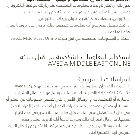
يجوز لك أن تختار تزويدنا بالمعلومات الشخصية عند زيارتك موقعنا الإلكتروني.
وعلى سبيل المثال، في حال قررت المشاركة في المراسلات بالبريد
الإلكتروني، سنطلب منك تقديم عنوان بريدك الالكتروني.
إذا كنت تفضل عدم جمع أية معلومات شخصية منك، يرجى عدم تزويدنا بمثل
هذه المعلومات.
استخدام المعلومات الشخصية من قبل شركة Aveda Middle East Online
استخدام المعلومات الشخصية من قبل شركة
AVEDA MIDDLE EAST ONLINE
المراسلات التسويقية
إذا اخترت ذلك، فإن المعلومات التي تقدمها قد تستخدمها شركة Aveda
MIDDLE EAST ONLINE لإنشاء المراسلات وتسليمها لك، مثل النشرات
الإخبارية أو الاستبيانات أو الرسائل الأخرى التي تتضمن معلومات عن المنتج أو
الفعالية أو نصائح بخصوص مستحضرات التجميل أو الدعايات ("المراسلات").
في حال كنت تفضل عدم استلام مثل هذه المراسلات، يرجى عدم اختيار
تفعيلها. في حال اختيارك ذلك وقررت لاحقاً أنك لا تريد استلام هذه
المراسلات بعد الآن، يرجى الاطلاع على قسم "خياراتك" (يرجى إدخال الرابط
الفرعي لهذا القسم) أدناه.