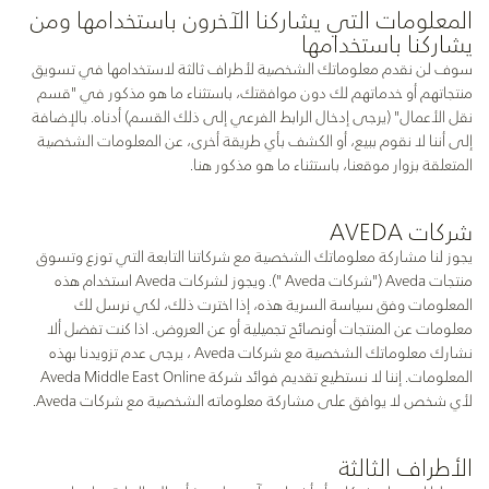
المعلومات التي يشاركنا الآخرون باستخدامها ومن
يشاركنا باستخدامها
سوف لن نقدم معلوماتك الشخصية لأطراف ثالثة لاستخدامها في تسويق
منتجاتهم أو خدماتهم لك دون موافقتك، باستثناء ما هو مذكور في "قسم
نقل الأعمال" (يرجى إدخال الرابط الفرعي إلى ذلك القسم) أدناه. بالإضافة
إلى أننا لا نقوم ببيع، أو الكشف بأي طريقة أخرى، عن المعلومات الشخصية
المتعلقة بزوار موقعنا، باستثناء ما هو مذكور هنا.
شركات AVEDA
يجوز لنا مشاركة معلوماتك الشخصية مع شركاتنا التابعة التي توزع وتسوق
منتجات Aveda ("شركات Aveda "). ويجوز لشركات Aveda استخدام هذه
المعلومات وفق سياسة السرية هذه، إذا اخترت ذلك، لكي نرسل لك
معلومات عن المنتجات أونصائح تجميلية أو عن العروض. اذا كنت تفضل ألا
نشارك معلوماتك الشخصية مع شركات Aveda ، يرجى عدم تزويدنا بهذه
المعلومات. إننا لا نستطيع تقديم فوائد شركة Aveda Middle East Online
لأي شخص لا يوافق على مشاركة معلوماته الشخصية مع شركات Aveda.
الأطراف الثالثة