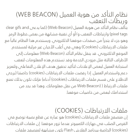
نظام التأكد من هوية العميل (WEB BEACON)
وربطات التعقب
يتألف نظام التأكد من هوية العميل (Web Beacon) (كما يدعى clear gifs and
pixel tags) وارتباطات التعقب و/أو أي تقنية مشابهة من بعض خطوط الرمز.
وهو جزء لا يتجزأ من صفحات موقعنا الالكتروني. ويستخدم هذا النظام غالباً مع
ملفات الارتباطات (Cookies) وهي في أغلب الأحيان غير مرئية لمستخدم
الموقع الالكتروني. قد ينقل نظام التأكد (Web Beacon) معلومات إلى
الأطراف الثالثة مثل مزودي الخدمة وقد تستخدم هذه المعلومات لتعقب
استجابة العميل لبعض الإعلانات لتأكيد تحقيق هدف الإعلان التفاعلي ولتعزيز
دعم واستخدام العميل. إذا رفضت ملفات الارتباطات (cookies) خاصتنا (يرجى
الاطلاع على قسم ملفات الارت
باطات (cookies) أدناه
) فإنك تكون بذلك تمنع
ملفات الارتباط ( (Web Beacon من نقل معلوماتك. وهذا قد يحد من
استخدامك لبعض من خاصيات موقعنا.
ملفات الارتباطات (COOKIES)
إن متصفح ملفات الارتباطات (cookies) هو عبارة عن قطع نصية توضع في
القرص الصلب في جهازك الكمبيوتر عندما تزور موقعنا. إن ملفات الارتباطات
(cookies) الخاصة ببرنامج الفلاش Flash تكون مشابهة لمتصفح ملفات