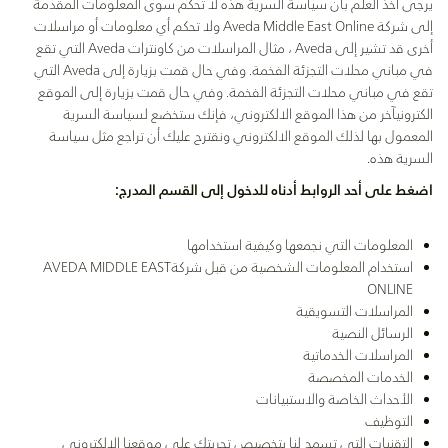
يرجى أخذ العلم بأن سياسة السرية هذه لا تحكم سوى المعلومات المقدمة
إلى شركة Aveda Middle East Online ولا تحكم أي معلومات أو مراسلات
أخرى قد تشير إلى Aveda ، مثال المراسلات من كاونترات Aveda التي تقع
في مباني محلات التجزئة الفخمة. وفي حال قمت بزيارة إلى Aveda التي
تقع في مباني محلات التجزئة الفخمة. وفي حال قمت بزيارة إلى الموقع
الكترونيآخر من هذا الموقع الالكتروني، فإنك ستخضع لسياسة السرية
المعمول بها لذلك الموقع الالكتروني ونقترح عليك أن تراجع مثل سياسة
السرية هذه.
اضغط على أحد الروابط أدناه للدخول إلى القسم المدرج:
المعلومات التي نجمعها وكيفية استخدامها
استخدام المعلومات الشخصية من قبل شركةAVEDA MIDDLE EAST
ONLINE
المراسلات التسويقية
الرسائل النصية
المراسلات الخدماتية
الخدمات المخصصة
الأحداث الخاصة والاستبيانات
التوظيف
التقنيات التي تسمح لنا بتخصيص تجربتك على موقعنا الالكتروني