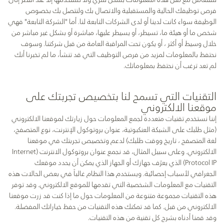
سنتعامل مع مثل هذه المعلومات بشكل سري ولا نستخدمها إلا عند النظر إلى
فرص توظيفك الحالية والمستقبلية والاتصال بك ولنتصل بك بخصوص
الوظيفة سواء كانت لدينا أو لدى الشركات التابعة لنا. أما "الشركة التابعة" فهي
شخص ما أو هيئة ما، تسيطر، أو يسيطر عليها، مباشرة أو بشكل غير مباشر من
خلال وسيط أو أكثر ، أو يكون تحت المراقبة العامة من قبل شركتنا. وسوف
نحتفظ بالمعلومات لمزيد من فرص التوظيف التي قد تنشأ، ما لم تخبرنا أنك
لم تعد ترغب أن نحتفظ بمعلوماتك.
التقنيات التي تسمح لنا بتخصيص تجربتك على
موقعنا الالكتروني
إننا نستخدم تقنيات متعددة لجمع المعلومات حول زيارتك لموقعنا الالكتروني
(مثل طلبك على الشبكة العنكبوتية، عنوان بروتوكول الإنترنت، نوع المتصفح،
لغة المتصفح ، تاريخ ووقت طلبك) لدعم وتخصيص تجربتك في موقعنا
الالكتروني. وعلى سبيل المثال، قد نجمع عنوان بروتوكول الانترنت (Internet
Protocol IP) الذي يعرّف جهازك أو الجهاز الذي يمكن أن يحدد موقعك
الجغرافي لأسباب إحصائية. ويستخدم هذا النظام غالباً في بعض الحالات هذه
التقنيات مع المعلومات الشخصية التي تقدمها للموقع الالكتروني. وقد توفر
هذه التقنيات مجموعة متنوعة من المعلومات حول ما إذا كنت قد زرت موقعنا
الالكتروني من قبل. كما قد تمكنك هذه التقنيات من حفظ خياراتك المفضلة.
وقد قمنا أدناه بشرح كل تقنية من هذه التقنيات.