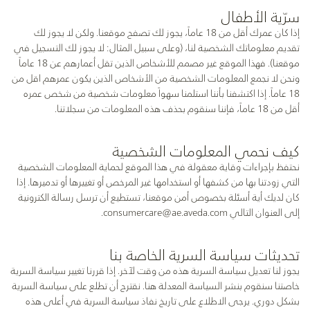
سرّية الأطفال
إذا كان عمرك أقل من 18 عاماً، يجوز لك تصفح موقعنا. ولكن لا يجوز لك
تقديم معلوماتك الشخصية لنا، (وعلى سبيل المثال: لا يجوز لك التسجيل في
موقعنا). فهذا الموقع غير مصمم للأشخاص الذين تقل أعمارهم عن 18 عاماً
ونحن لا نجمع المعلومات الشخصية من الأشخاص الذين يكون عمرهم اقل من
18 عاماً. إذا اكتشفنا بأننا استلمنا سهواً معلومات شخصية من شخص عمره
أقل من 18 عاماً، فإننا سنقوم بحذف هذه المعلومات من سجلاتنا.
كيف نحمي المعلومات الشخصية
نحتفظ بإجراءات وقاية معقولة في هذا الموقع لحماية المعلومات الشخصية
التي زودتنا بها من كشفها أو استخدامها غير المرخص أو تغييرها أو تدميرها. إذا
كان لديك أية أسئلة بخصوص أمن موقعنا، تستطيع أن ترسل رسالة الكترونية
إلى العنوان التالي
consumercare@ae.aveda.com
.
تحديثات سياسة السرية الخاصة بنا
يجوز لنا تعديل سياسة السرية هذه من وقت لآخر. إذا قررنا تغيير سياسة السرية
خاصتنا سنقوم بنشر السياسة المعدلة هنا. نقترح أن تطلع على سياسة السرية
بشكل دوري. يرجى الاطلاع على تاريخ نفاذ سياسة السرية في أعلى هذه