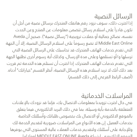
الرسائل النصية
إذا اخترت ذلك، سوف نزود رقم هاتفك المتحرك برسائل نصية من أجل أن
تكون قادراً على استلام رسائل تتضمن معلومات عن المنتـَج وعن الحدث
نفسه، نصائح جمالية أو حملات ترويجية ("رسائل نصية"). صحيح أن Aveda
Middle East Online لا تضع رسوماً على استلام الرسائل النصية، إلا أن الجهة
التي تقدم خدمات الهاتف المتحرك قد تحاسبك على الرسائل النصية التي
ترسلها و/أو تستلمها وعلى مدة الإرسال، وكذلك أية رسوم أخرى تطلبها الجهة
التي تقدم خدمات الهاتف المتحرك. إذا اخترت أن تستلم هذه الخدمة ثم قررت
بعد ذلك أنك لا تريد استلام هذه الرسائل النصية، أنظر القسم "خياراتك" أدناه.
(أضف الرابط الفرعي إلى ذلك القسم).
المراسلات الخدماتية
في حال اخترت تزويدنا بمعلومات الاتصال بك، فإننا قد نزودك بالإعلانات
المتعلقة بالخدمة بأية وسيلة، بما في ذلك البريد الالكتروني فيما يتعلق
بالموقع الالكتروني أو الاتصال بك بخصوص طلباتك وأسئلتك الخاصة
بخدمات العميل. إن هذه الأنواع من المراسلات ضرورية لتقديم الخدمة لك
وللإجابة على أسئلتك ولتقديم خدمات العملاء عالية المستوى التي يوفرها
الموقع الالكتروني لشركة MIDDLE EAST ONLINE Aveda لعملائها.