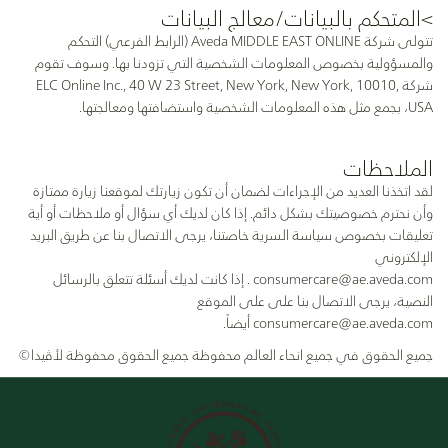
>المتحكم بالبيانات/معالج البيانات
تتولى شركة Aveda MIDDLE EAST ONLINE (الرابط الفرعي) التحكم
والمسؤولية بخصوص المعلومات الشخصية التي تزودنا بها. وسوف تقوم
شركة ELC Online Inc., 40 W 23 Street, New York, New York, 10010,
USA، بجمع مثل هذه المعلومات الشخصية واستضافتها ومعالجتها.
الملاحظات
لقد اتخذنا العديد من الإجراءات لضمان أن تكون زيارتك لموقعنا زيارة ممتازة
وأن نحترم خصوصيتك بشكل دائم. إذا كان لديك أي سؤال أو ملاحظات أو أية
تعليقات بخصوص سياسة السرية خاصتنا، يرجى الاتصال بنا عن طريق البريد
الإلكتروني
consumercare@ae.aveda.com
. إذا كانت لديك أسئلة تتعلق بالرسائل
النصية، يرجى الاتصال بنا على على الموقع
consumercare@ae.aveda.com
أيضاً.
جميع الحقوق في جميع انحاء العالم محفوظة جميع الحقوق محفوظة لأڤيدا©