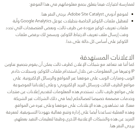
لممارسة اختيارك فيما يتعلق بجمع معلوماتهم في هذا الموقع:
لموقع أدوبي Adobe Site Catalyst، يرجى
النقر هنا
.
لتعطيل ملفات الكوكيز الخاصة بتحليلات غوغل Google Analytics وأية
ملفات تعريف كوكيز مزودة من طرف ثالث، وبعض المتصفحات التي تحدد
وقت إرسال ملف تعريف الارتباط الكوكيز، ويسمح لك برفض ملفات
الكوكيز على أساس كل حالة على حدا.
الاعلانات المستهدفة
كما أننا قد نتعاقد مع شبكات الإعلان كطرف ثالث يمكن أن يقوم بتجميع عناوين
IP وغيرها من المعلومات من خلال استخدام ملفات الكوكيز، وسجلات خادم
الويب ومنارات الويب على موقعنا عبر المواقع والرسائل الإلكترونية. على
مواقع الطرف الثالث ورسائل البريد الإلكتروني؛ وعلى إعلاناتنا الموضوعة
على مواقع طرف ثالث. تستخدم هذه المعلومات لتقديم إعلانات عن منتجات
وخدمات مصممة خصيصا لمصالحكم (بما في ذلك الشركات غير الشريكة
معنا). قد تشاهدون هذه الإعلانات على موقعنا وعلى غيره من المواقع.
وهذه العملية تساعدنا أيضا على إدارة وتتبع فعالية جهودنا التسويقية. لمعرفة
المزيد عن هذه والشبكات الإعلانية الأخرى وطبقا لتعليمات التقيد بعملهم،
يرجى
النقر هنا
.