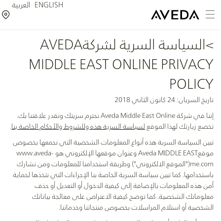
ENGLISH
العربية
>السياسة السرية لشركةAVEDA
MIDDLE EAST ONLINE PRIVACY
POLICY
تاريخ السريان: 24 كانون الثاني 2018
إننا في شركة Aveda Middle East Online نحترم سريتك ونقدر علاقتنا بك.
تخضع زيارتك لهذا الموقع
لسياسة السرية هذه وللشروط والأحكام الخاصة بنا
.
تبين السياسة السرية هذه أنواع المعلومات الشخصية التي نجمعها بخصوص
موقعAveda MIDDLE EAST وعنوان موقعها الإلكتروني هو
www.aveda-
me.com
("الموقع الالكتروني") وطريقة استخدامنا للمعلومات ومن نشارك
باستخدامها. كما تبين سياسة السرية الخاصة بنا الإجراءات التي نتخذها لحماية
أمن هذه المعلومات بالإضافة إلى كيفية الدخول أو التعديل أو حذف
معلوماتك الشخصية. كما توضح كيفية الاعتراض على معالجة بياناتك
الشخصية أو استلام المراسلات بخصوص منتجاتنا وخدماتنا.